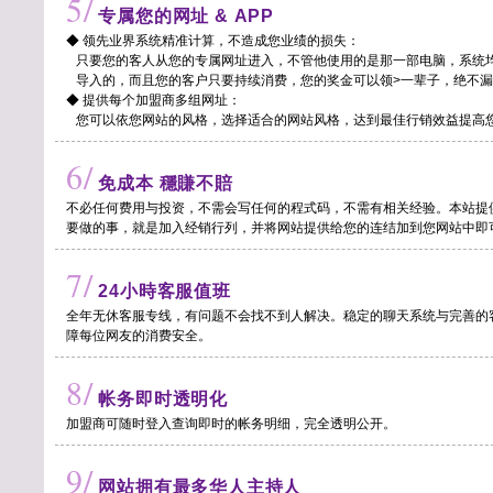
5/
专属您的网址 & APP
◆ 领先业界系统精准计算，不造成您业绩的损失：
只要您的客人从您的专属网址进入，不管他使用的是那一部电脑，系统
导入的，而且您的客户只要持续消费，您的奖金可以领>一辈子，绝不漏
◆ 提供每个加盟商多组网址：
您可以依您网站的风格，选择适合的网站风格，达到最佳行销效益提高
6/
免成本 穩賺不賠
不必任何费用与投资，不需会写任何的程式码，不需有相关经验。本站提
要做的事，就是加入经销行列，并将网站提供给您的连结加到您网站中即
7/
24小時客服值班
全年无休客服专线，有问题不会找不到人解决。稳定的聊天系统与完善的
障每位网友的消费安全。
8/
帐务即时透明化
加盟商可随时登入查询即时的帐务明细，完全透明公开。
9/
网站拥有最多华人主持人